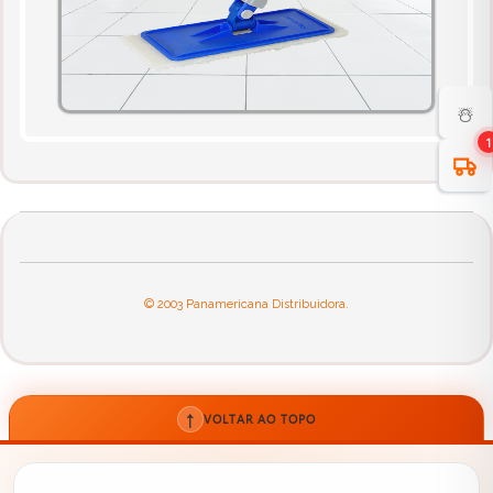
☃️
1
© 2003 Panamericana Distribuidora.
↑
VOLTAR AO TOPO