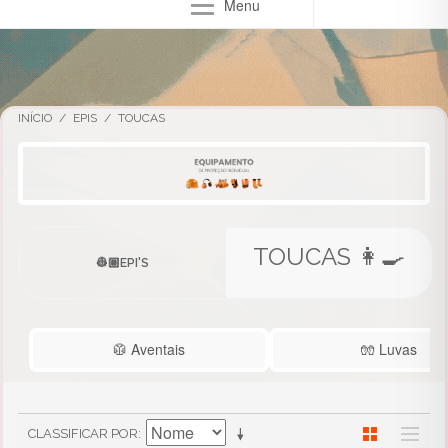
Menu
INÍCIO
/
EPIS
/
TOUCAS
TOUCAS 👩‍🍳
EPI'S
🥼 Aventais
🧤 Luvas
CLASSIFICAR POR