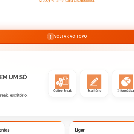
© 2003 Panamericana Distribuidora.
↑
VOLTAR AO TOPO
 EM UM SÓ
Coffee Break
Escritório
Informátic
ak, escritório,
entas
Ligar