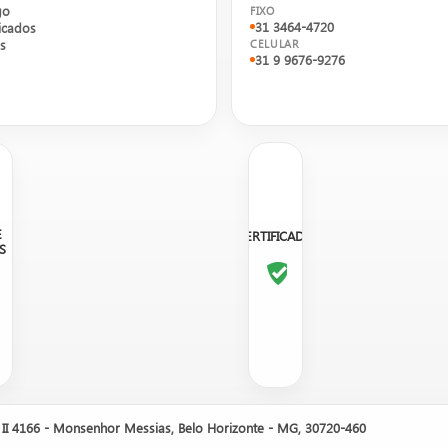
go
FIXO
31 3464-4720
cados
s
CELULAR
31 9 9676-9276
E
CERTIFICADO
S
utos, não um e-commerce.
Entre em contato com um de nos
sobre orçamento, disponibilidade em estoque e opções.
II 4166 - Monsenhor Messias, Belo Horizonte - MG, 30720-460
Fraude
🚫 Revenda