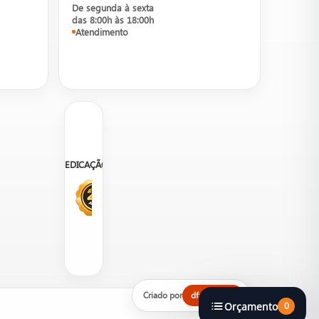
De segunda à sexta
das 8:00h às 18:00h
Atendimento
DEDICAÇÃO
sos consultores para informações
Criado por
dfalcond 🦅
Orçamento
0
Cobertura