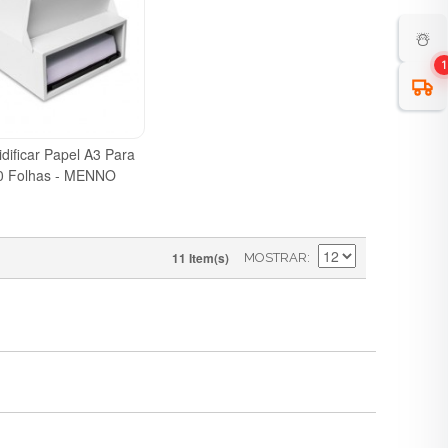
☃️
1
dificar Papel A3 Para
0 Folhas - MENNO
11 Item(s)
MOSTRAR