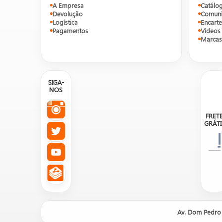
A Empresa
Catálo
Devolução
Comuni
Logística
Encarte
Pagamentos
Vídeos
Marcas
SIGA-
NOS
FRET
GRÁTI
Nosso site é um catálogo de prod
Av. Dom Pedro 
!
ATENÇÃO