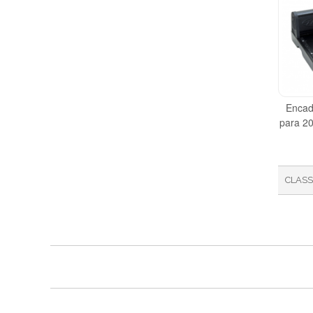
Encad
para 2
CLASS