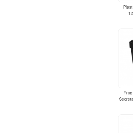
Plas
12
Frag
Secret