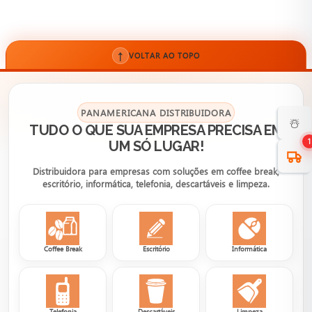
↑
VOLTAR AO TOPO
PANAMERICANA DISTRIBUIDORA
☃️
TUDO O QUE SUA EMPRESA PRECISA EM
1
UM SÓ LUGAR!
Distribuidora para empresas com soluções em coffee break,
escritório, informática, telefonia, descartáveis e limpeza.
Coffee Break
Escritório
Informática
Telefonia
Descartáveis
Limpeza