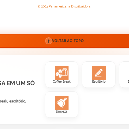
© 2003 Panamericana Distribuidora.
↑
VOLTAR AO TOPO
Coffee Break
Escritório
SA EM UM SÓ
ak, escritório,
Limpeza