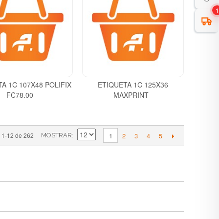
1
A 1C 107X48 POLIFIX
ETIQUETA 1C 125X36
FC78.00
MAXPRINT
2
3
4
5
1-12 de 262
1
MOSTRAR