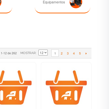
Equipamentos
2
3
4
5
1-12 de 262
1
MOSTRAR