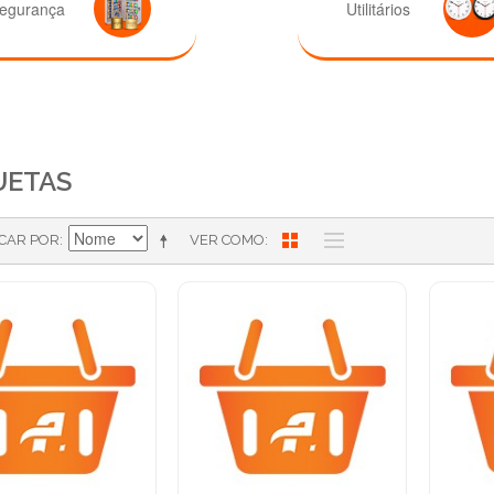
egurança
Utilitários
UETAS
ICAR POR
VER COMO