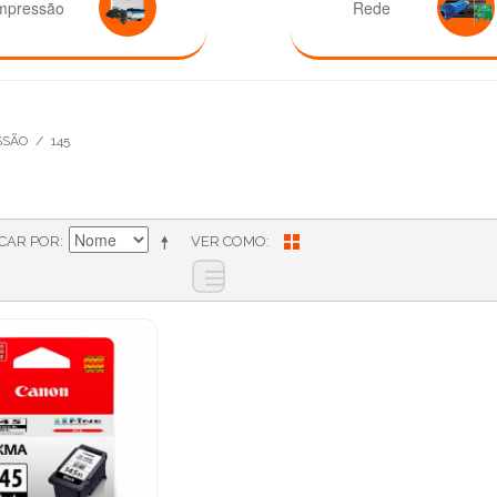
mpressão
Rede
SSÃO
/
145
ICAR POR
VER COMO