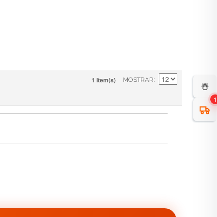
1 Item(s)
MOSTRAR
☃️
1