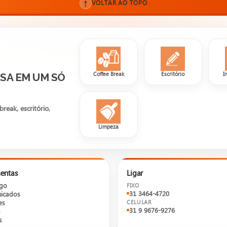
↑
VOLTAR AO TOPO
Coffee Break
Escritório
I
SA EM UM SÓ
reak, escritório,
Limpeza
entas
Ligar
ogo
FIXO
31 3464-4720
icados
es
CELULAR
31 9 9676-9276
s
s