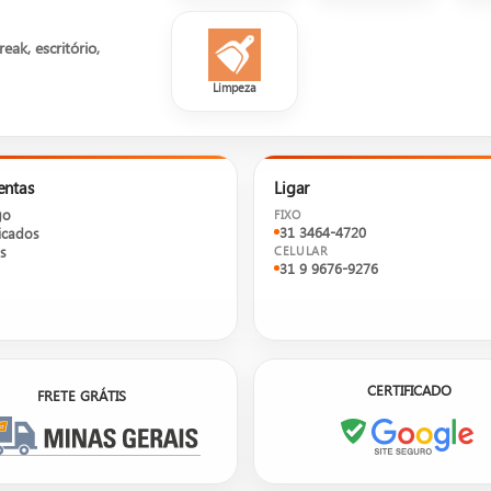
ak, escritório,
Limpeza
entas
Ligar
go
FIXO
31 3464-4720
cados
s
CELULAR
31 9 9676-9276
CERTIFICADO
FRETE GRÁTIS
utos, não um e-commerce.
Entre em contato com um de nos