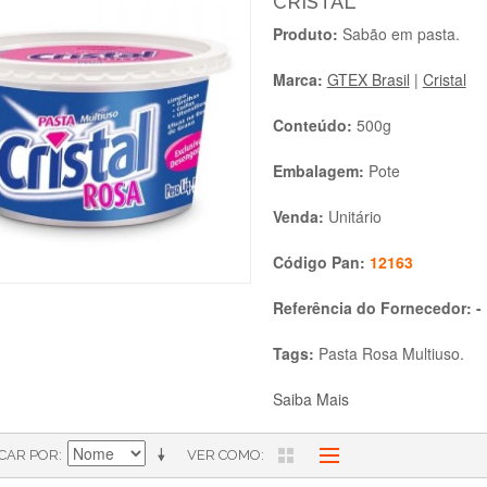
CRISTAL
Produto:
Sabão em pasta.
Marca:
GTEX Brasil
|
Cristal
Conteúdo:
500g
Embalagem:
Pote
Venda:
Unitário
Código Pan:
12163
Referência do Fornecedor: -
Tags:
Pasta Rosa Multiuso.
Saiba Mais
ICAR POR
VER COMO