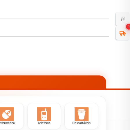
☃️
1
Informática
Telefonia
Descartáveis