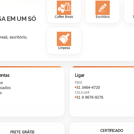
Coffee Break
Escritório
SA EM UM SÓ
ak, escritório,
Limpeza
entas
Ligar
go
FIXO
31 3464-4720
cados
s
CELULAR
31 9 9676-9276
CERTIFICADO
FRETE GRÁTIS