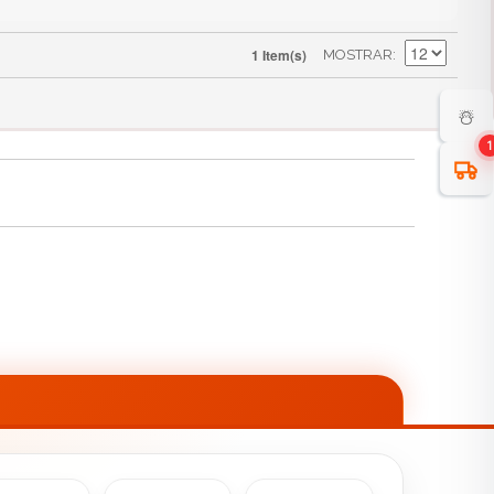
1 Item(s)
MOSTRAR
☃️
1