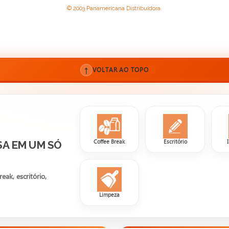
© 2003 Panamericana Distribuidora.
↑
VOLTAR AO TOPO
Coffee Break
Escritório
SA EM UM SÓ
ak, escritório,
Limpeza