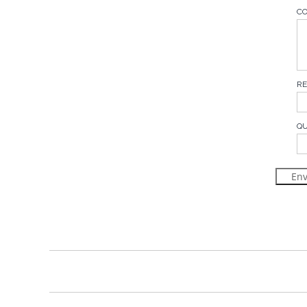
CO
RE
QU
Env