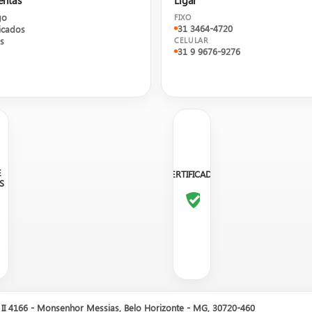
go
FIXO
31 3464-4720
cados
s
CELULAR
31 9 9676-9276
E
CERTIFICADO
S
utos, não um e-commerce.
Entre em contato com um de nos
sobre orçamento, disponibilidade em estoque e opções.
II 4166 - Monsenhor Messias, Belo Horizonte - MG, 30720-460