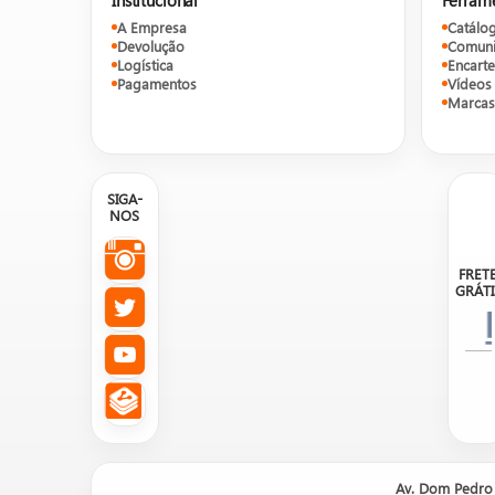
A Empresa
Catálo
Devolução
Comuni
Logística
Encarte
Pagamentos
Vídeos
Marcas
SIGA-
NOS
FRET
GRÁTI
Nosso site é um catálogo de prod
Av. Dom Pedro 