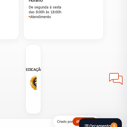
De segunda à sexta
das 8:00h às 18:00h
Atendimento
DEDICAÇÃO
sos consultores para informações
Criado por
dfalcond 🦅
Orçamento
0