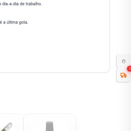
 dia-a-dia de trabalho.
 a última gota.
☃️
1