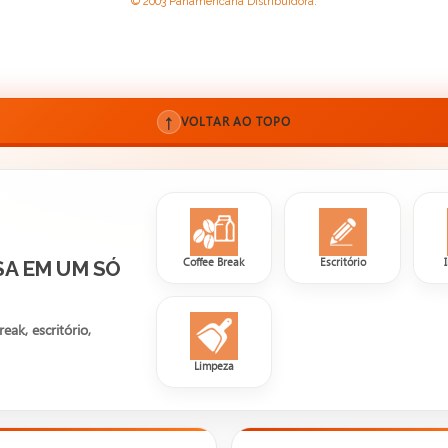
© 2003 Panamericana Distribuidora.
↑
VOLTAR AO TOPO
Coffee Break
Escritório
SA EM UM SÓ
ak, escritório,
Limpeza