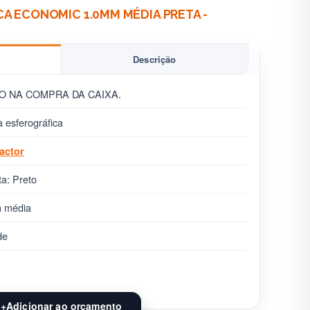
A ECONOMIC 1.0MM MÉDIA PRETA -
Descrição
O NA COMPRA DA CAIXA.
 esferográfica
actor
ta: Preto
 média
de
+
Adicionar ao orçamento