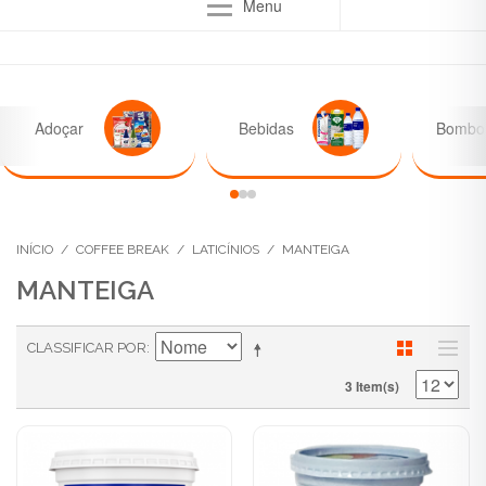
Menu
Adoçar
Bebidas
Bombon
INÍCIO
/
COFFEE BREAK
/
LATICÍNIOS
/
MANTEIGA
MANTEIGA
CLASSIFICAR POR
3 Item(s)