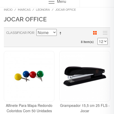
Menu
INÍCIO
/
MARCAS
/
LEONORA
/
JOCAR OFFICE
JOCAR OFFICE
CLASSIFICAR POR
8 Item(s)
Alfinete Para Mapa Redondo
Grampeador 15,5 cm 25 FLS -
Coloridos Com 50 Unidades
Jocar