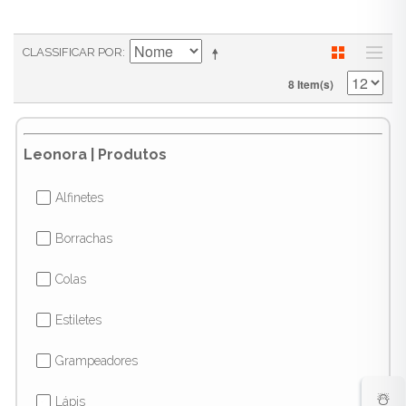
CLASSIFICAR POR
8 Item(s)
Leonora | Produtos
Alfinetes
✔
Borrachas
✔
Colas
✔
Estiletes
✔
Grampeadores
✔
☃️
Lápis
✔