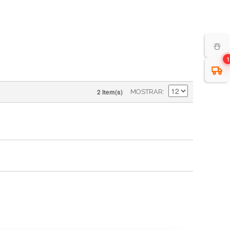
☃️
1
2 Item(s)
MOSTRAR