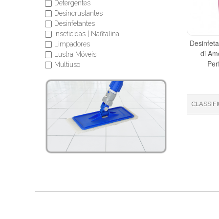
Detergentes
✔
Desincrustantes
✔
Desinfetantes
✔
Inseticidas | Nafitalina
✔
Desinfet
Limpadores
✔
di Am
Lustra Móveis
✔
Per
Multiuso
✔
Pastas
✔
Pastilhas Adesivas
✔
Pedra Sanitária
✔
CLASSIF
Odorizantes de Ambiente
✔
Removedores
✔
Repelentes
✔
Sabão
✔
Sabonete
✔
Saponáceo
✔
Soda
✔