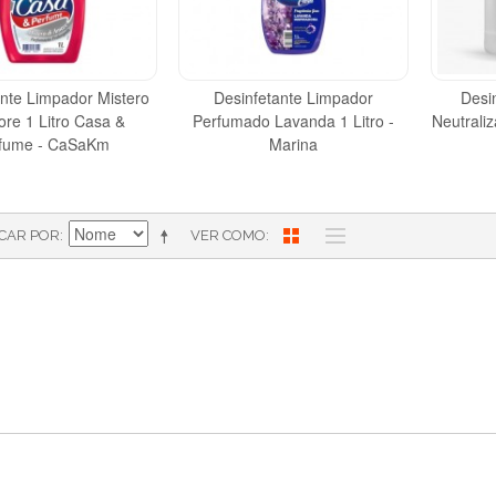
ante Limpador Mistero
Desinfetante Limpador
Desi
ore 1 Litro Casa &
Perfumado Lavanda 1 Litro -
Neutraliz
fume - CaSaKm
Marina
ICAR POR
VER COMO