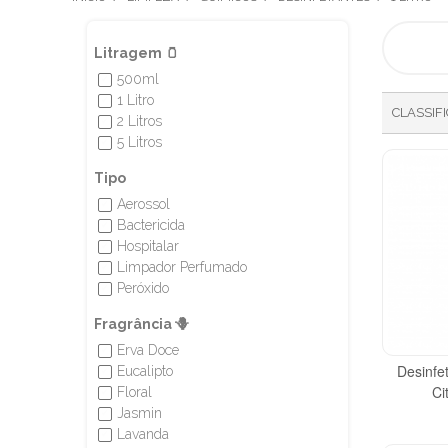
Litragem 🫙
500ml
✔
1 Litro
✔
CLASSIF
2 Litros
✔
5 Litros
✔
Tipo
Aerossol
✔
Bactericida
✔
Hospitalar
✔
Limpador Perfumado
✔
Peróxido
✔
Fragrância 🪻
Erva Doce
✔
Desinfet
Eucalipto
✔
Ci
Floral
✔
Jasmin
✔
Lavanda
✔