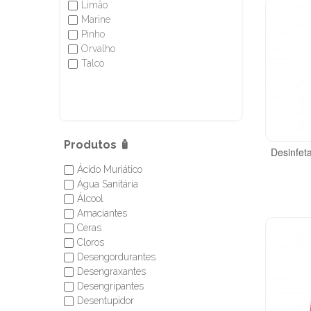
Limão
✔
Marine
✔
Pinho
✔
Orvalho
✔
Talco
✔
Produtos 🧴
Desinfeta
Ácido Muriático
✔
Água Sanitária
✔
Álcool
✔
Amaciantes
✔
Ceras
✔
Cloros
✔
Desengordurantes
✔
Desengraxantes
✔
Desengripantes
✔
Desentupidor
✔