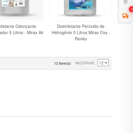
☃️
1
nfetante Odorizante
Desinfetante Peróxido de
ador 5 Litros - Mirax Air
Hidrogênio 5 Litros Mirax Oxy -
Renko
12 Item(s)
MOSTRAR