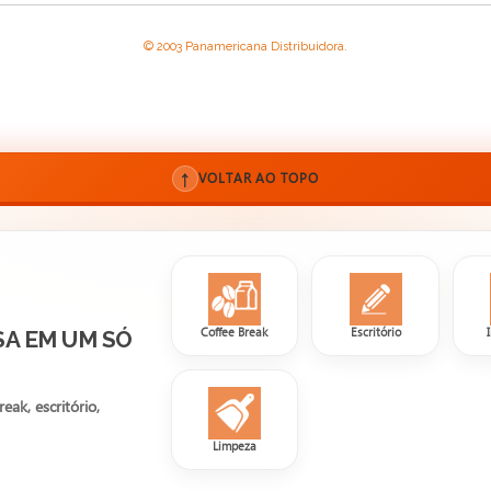
© 2003 Panamericana Distribuidora.
↑
VOLTAR AO TOPO
Coffee Break
Escritório
SA EM UM SÓ
ak, escritório,
Limpeza