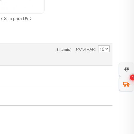
x Slim para DVD
3 Item(s)
MOSTRAR
☃️
1