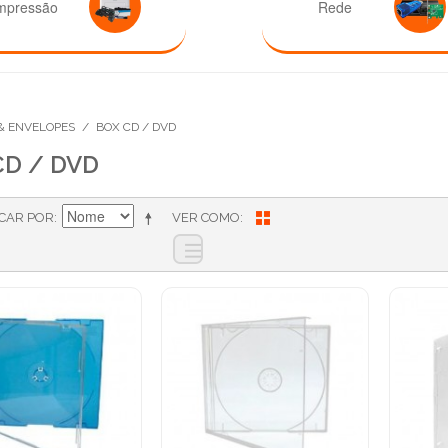
mpressão
Rede
 & ENVELOPES
/
BOX CD / DVD
CD / DVD
ICAR POR
VER COMO