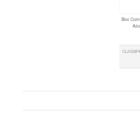
Box Comu
Azu
CLASSIF