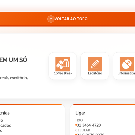
↑
VOLTAR AO TOPO
 EM UM SÓ
Coffee Break
Escritório
Informátic
ak, escritório,
entas
Ligar
go
FIXO
31 3464-4720
cados
s
CELULAR
31 9 9676-9276