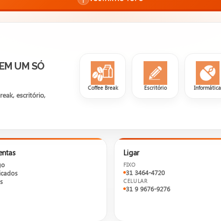
 EM UM SÓ
Coffee Break
Escritório
Informátic
ak, escritório,
entas
Ligar
go
FIXO
31 3464-4720
cados
s
CELULAR
31 9 9676-9276