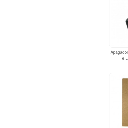
Apagador
e L