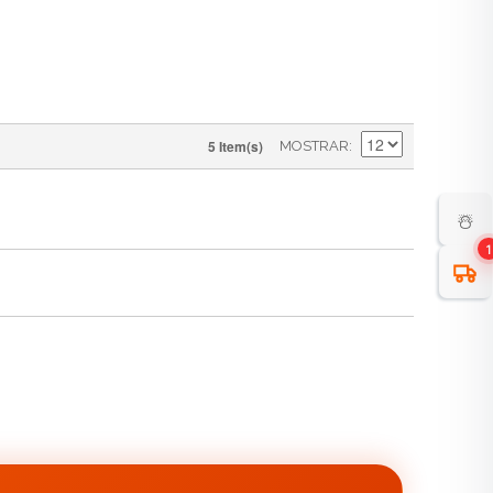
5 Item(s)
MOSTRAR
☃️
1