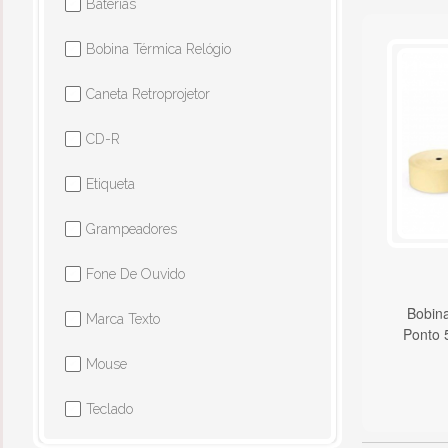
Baterias
✔
Bobina Térmica Relógio
✔
Caneta Retroprojetor
✔
CD-R
✔
Etiqueta
✔
Grampeadores
✔
Fone De Ouvido
✔
Bobina
Marca Texto
✔
Ponto 
Mouse
✔
Teclado
✔