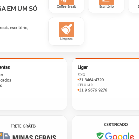
Coffee Break
Escritório
SA EM UM SÓ
ak, escritório,
Limpeza
entas
Ligar
go
FIXO
31 3464-4720
cados
s
CELULAR
31 9 9676-9276
CERTIFICADO
FRETE GRÁTIS