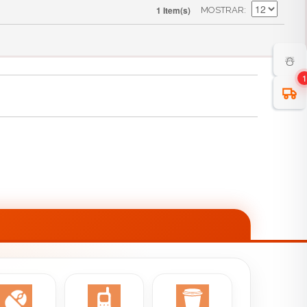
1 Item(s)
MOSTRAR
☃️
1