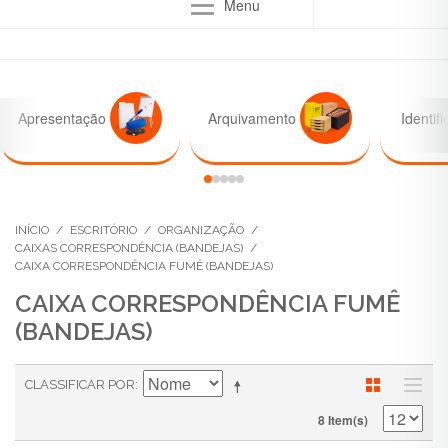
Menu
Apresentação
Arquivamento
Identif
INÍCIO
/
ESCRITÓRIO
/
ORGANIZAÇÃO
/
CAIXAS CORRESPONDÊNCIA (BANDEJAS)
/
CAIXA CORRESPONDÊNCIA FUMÊ (BANDEJAS)
CAIXA CORRESPONDÊNCIA FUMÊ
(BANDEJAS)
CLASSIFICAR POR
8 Item(s)