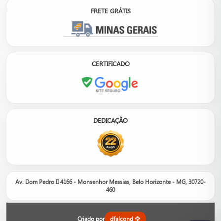
FRETE GRÁTIS
CERTIFICADO
DEDICAÇÃO
Av. Dom Pedro II 4166 - Monsenhor Messias, Belo Horizonte - MG, 30720-
460
Nosso site é um catálogo de produtos, não um e-commerce.
Entre em contato com um de nossos consultores para informações
sobre orçamento, disponibilidade em estoque e opções.
Criado por
dfalcond 🦅