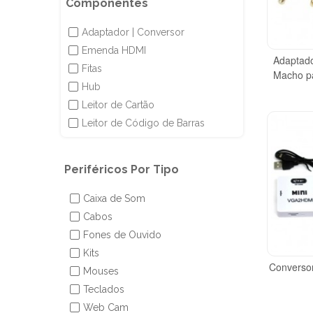
Componentes
Adaptador | Conversor
✔
Emenda HDMI
✔
Adaptado
Fitas
✔
Macho p
Hub
✔
Leitor de Cartão
✔
Leitor de Código de Barras
✔
Periféricos Por Tipo
Caixa de Som
✔
Cabos
✔
Fones de Ouvido
✔
Kits
✔
Converso
Mouses
✔
Teclados
✔
Web Cam
✔