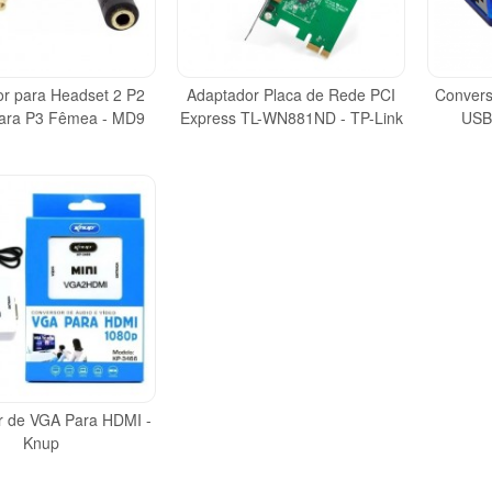
r para Headset 2 P2
Adaptador Placa de Rede PCI
Convers
ara P3 Fêmea - MD9
Express TL-WN881ND - TP-Link
USB
r de VGA Para HDMI -
Knup