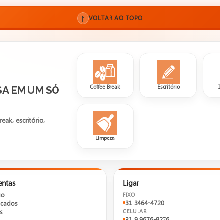
↑
VOLTAR AO TOPO
Coffee Break
Escritório
SA EM UM SÓ
ak, escritório,
Limpeza
entas
Ligar
go
FIXO
31 3464-4720
cados
s
CELULAR
31 9 9676-9276