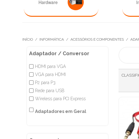
Hardware
I
INÍCIO
/
INFORMÁTICA
/
ACESSÓRIOS E COMPONENTES
/
ADA
Adaptador / Conversor
HDMI para VGA
✔
VGA para HDMI
✔
CLASSIF
P2 para P3
✔
Rede para USB
✔
Wireless para PCI Express
✔
✔
Adaptadores em Geral