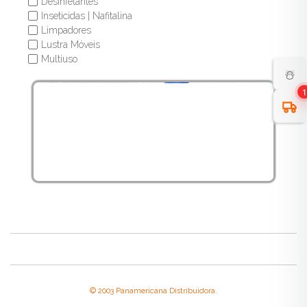
Desinfetantes
✔
Inseticidas | Nafitalina
✔
Limpadores
✔
Lustra Móveis
✔
Multiuso
✔
☃️
Pastas
✔
Pastilhas Adesivas
✔
1
Pedra Sanitária
✔
Odorizantes de Ambiente
✔
Removedores
✔
Repelentes
✔
Sabão
✔
Sabonete
✔
Saponáceo
✔
Soda
✔
© 2003 Panamericana Distribuidora.