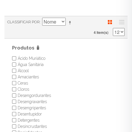
CLASSIFICAR POR
4 Item(s)
Produtos 🧴
Ácido Muriático
✔
Água Sanitária
✔
Álcool
✔
Amaciantes
✔
Ceras
✔
Cloros
✔
Desengordurantes
✔
Desengraxantes
✔
Desengripantes
✔
Desentupidor
✔
Detergentes
✔
Desincrustantes
✔