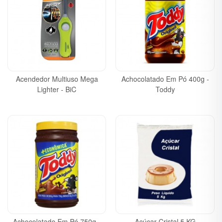
Acendedor Multiuso Mega
Achocolatado Em Pó 400g -
Lighter - BiC
Toddy
Achocolatado Em Pó 750g -
Açúcar Cristal 5 KG