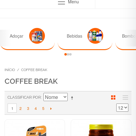
Menu
Adoçar
Bebidas
Bombon
INÍCIO
/
COFFEE BREAK
COFFEE BREAK
CLASSIFICAR POR
2
3
4
5
1