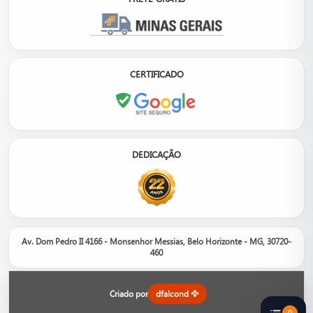
CERTIFICADO
DEDICAÇÃO
Av. Dom Pedro II 4166 - Monsenhor Messias, Belo Horizonte - MG, 30720-
460
Nosso site é um catálogo de produtos, não um e-commerce.
Entre em contato com um de nossos consultores para informações
sobre orçamento, disponibilidade em estoque e opções.
Criado por
dfalcond 🦅
0