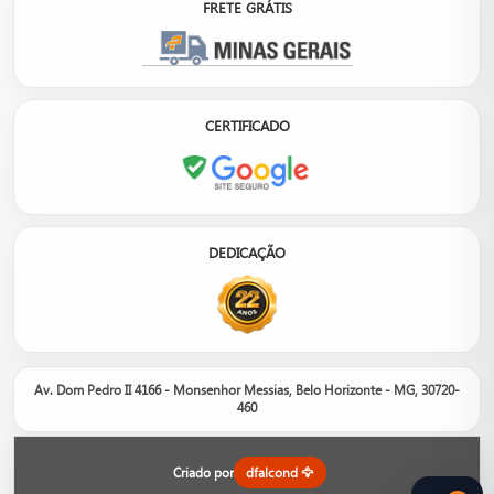
FRETE GRÁTIS
CERTIFICADO
DEDICAÇÃO
Av. Dom Pedro II 4166 - Monsenhor Messias, Belo Horizonte - MG, 30720-
460
Nosso site é um catálogo de produtos, não um e-commerce.
Entre em contato com um de nossos consultores para informações
sobre orçamento, disponibilidade em estoque e opções.
Criado por
dfalcond 🦅