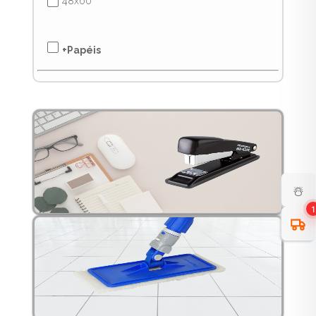
48x60
✔
✔
+Papéis
☃️
1