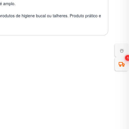
 é amplo.
odutos de higiene bucal ou talheres. Produto prático e
☃️
1