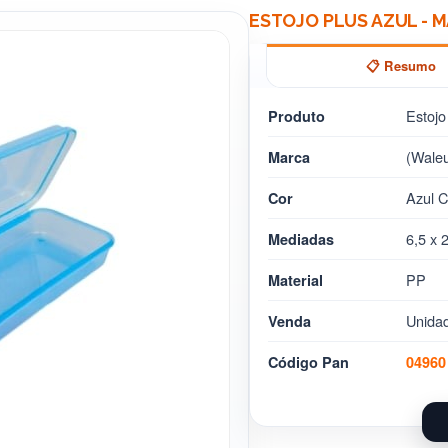
ESTOJO PLUS AZUL - M
📋 Resumo
Estojo
Produto
(Waleu
Marca
Azul C
Cor
6,5 x 
Mediadas
PP
Material
Unida
Venda
Código Pan
04960