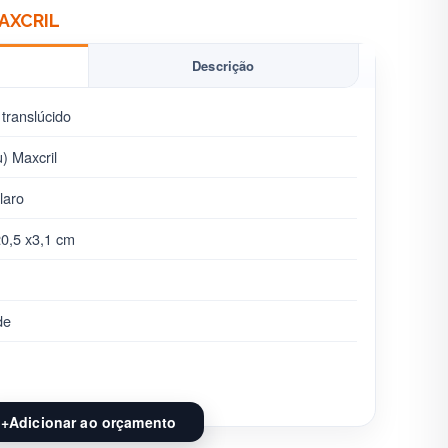
AXCRIL
Descrição
 translúcido
) Maxcril
laro
20,5 x3,1 cm
de
+
Adicionar ao orçamento