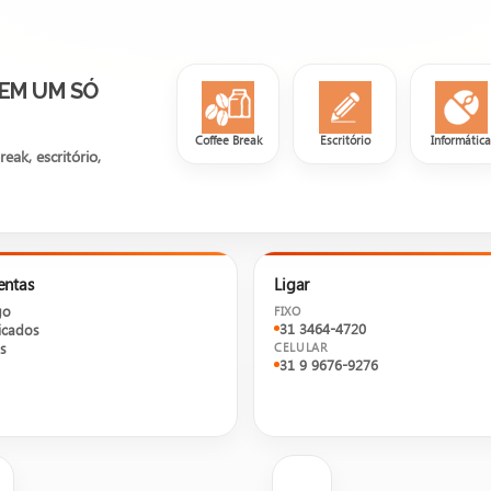
 EM UM SÓ
Coffee Break
Escritório
Informátic
ak, escritório,
entas
Ligar
go
FIXO
31 3464-4720
cados
s
CELULAR
31 9 9676-9276