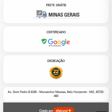
FRETE GRÁTIS
CERTIFICADO
DEDICAÇÃO
Av. Dom Pedro II 4166 - Monsenhor Messias, Belo Horizonte - MG, 30720-
460
Nosso site é um catálogo de produtos, não um e-commerce.
Entre em contato com um de nossos consultores para informações
sobre orçamento, disponibilidade em estoque e opções.
Criado por
dfalcond 🦅