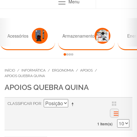
Menu
Acessórios
Armazenamento
Ener
INÍCIO
/
INFORMÁTICA
/
ERGONOMIA
/
APOIOS
/
APOIOS QUEBRA QUINA
APOIOS QUEBRA QUINA
CLASSIFICAR POR
1 Item(s)