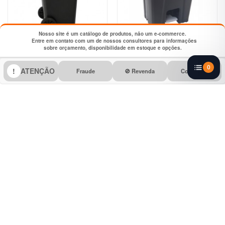
Nosso site é um catálogo de produtos, não um e-commerce.
Entre em contato com um de nossos consultores para informações
sobre orçamento, disponibilidade em estoque e opções.
Lixeira Preta 120 Litros Sem
Lixeira Preta 15 Litros com
Pedal, Com Tampa e Roda -
Pedal e Tampa - JSN
0
!
ATENÇÃO
Tonk
Fraude
🚫 Revenda
Cobertura
Lixeira Preta 15 Litros Com
Lixeira Preta 20 Litros Com
Pedal e Tampa CP15PR -
Pedal e Tampa 58384 -