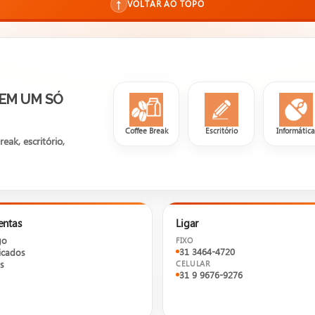
↑
VOLTAR AO TOPO
 EM UM SÓ
Coffee Break
Escritório
Informátic
ak, escritório,
entas
Ligar
go
FIXO
31 3464-4720
cados
s
CELULAR
31 9 9676-9276