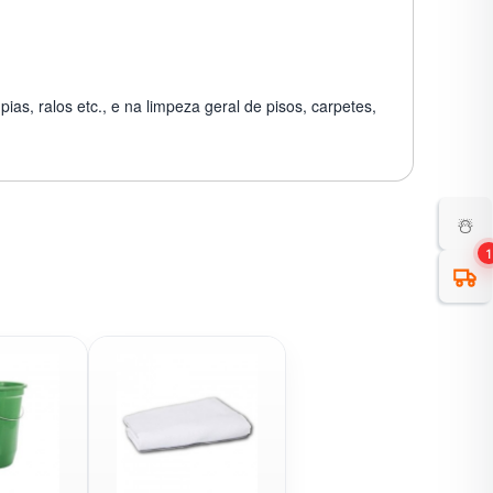
ias, ralos etc., e na limpeza geral de pisos, carpetes,
☃️
1