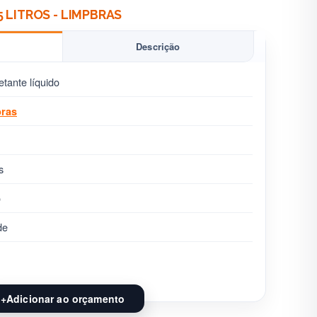
 LITROS - LIMPBRAS
Descrição
etante líquido
ras
s
o
de
+
Adicionar ao orçamento