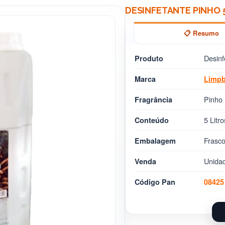
DESINFETANTE PINHO 5
📋 Resumo
Desinf
Produto
Marca
Limpb
Pinho
Fragrância
5 Litro
Conteúdo
Frasc
Embalagem
Unida
Venda
Código Pan
08425