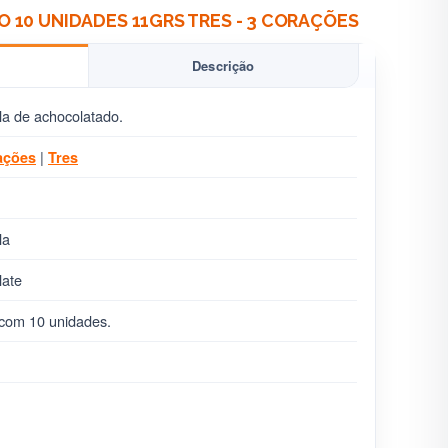
10 UNIDADES 11GRS TRES - 3 CORAÇÕES
Descrição
a de achocolatado.
|
ações
Tres
la
late
com 10 unidades.