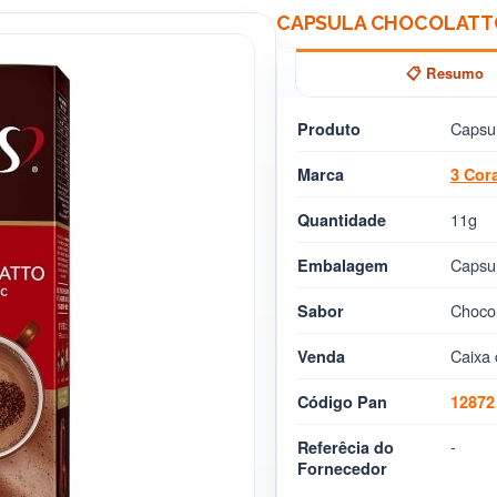
CAPSULA CHOCOLATTO 
📋 Resumo
Capsul
Produto
Marca
3 Cor
11g
Quantidade
Capsu
Embalagem
Choco
Sabor
Caixa 
Venda
Código Pan
12872
-
Referêcia do
Fornecedor