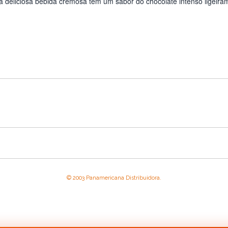
sa deliciosa bebida cremosa tem um sabor do chocolate intenso ligeira
© 2003 Panamericana Distribuidora.