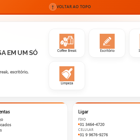
↑
VOLTAR AO TOPO
Coffee Break
Escritório
SA EM UM SÓ
ak, escritório,
Limpeza
entas
Ligar
go
FIXO
31 3464-4720
cados
s
CELULAR
31 9 9676-9276