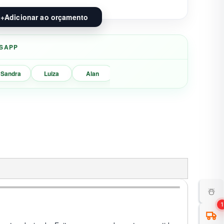
+
Adicionar ao orçamento
SAPP
Sandra
Luiza
Alan
Marisa
☃️
1