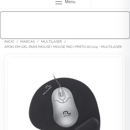
Menu
INÍCIO
/
MARCAS
/
MULTILASER
/
APOIO EM GEL PARA MOUSE ( MOUSE PAD ) PRETO AC024 - MULTILASER