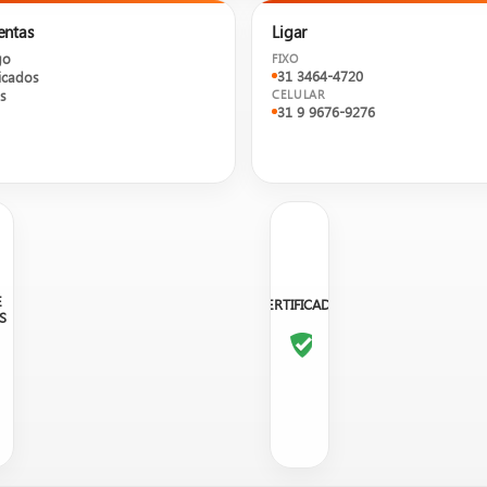
entas
Ligar
go
FIXO
31 3464-4720
cados
s
CELULAR
31 9 9676-9276
E
CERTIFICADO
S
utos, não um e-commerce.
Entre em contato com um de nos
sobre orçamento, disponibilidade em estoque e opções.