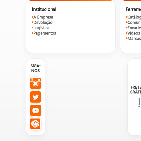
Institucional
Ferram
A Empresa
Catálo
Devolução
Comuni
Logística
Encarte
Pagamentos
Vídeos
Marcas
SIGA-
NOS
FRET
GRÁTI
Nosso site é um catálogo de prod