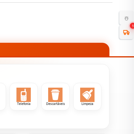
☃️
1
a
Telefonia
Descartáveis
Limpeza