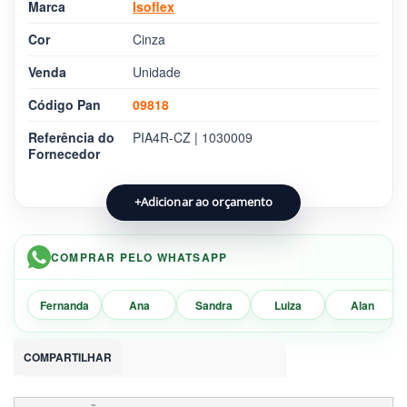
Marca
Isoflex
Cor
Cinza
Venda
Unidade
Código Pan
09818
Referência do
PIA4R-CZ | 1030009
Fornecedor
+
Adicionar ao orçamento
COMPRAR PELO WHATSAPP
Fernanda
Ana
Sandra
Luiza
Alan
COMPARTILHAR