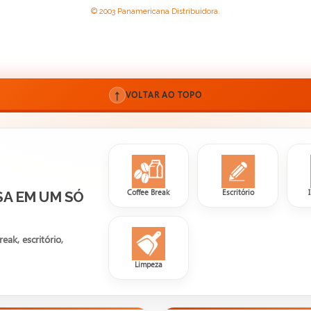
© 2003 Panamericana Distribuidora.
↑
VOLTAR AO TOPO
Coffee Break
Escritório
SA EM UM SÓ
ak, escritório,
Limpeza