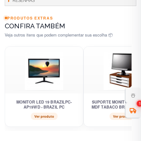
RESENHAS
PRODUTOS EXTRAS
CONFIRA TAMBÉM
Veja outros itens que podem complementar sua escolha 📦
☃️
MONITOR LED 19 BRAZILPC-
SUPORTE MONITOR 3 G
1
AP19WD - BRAZIL PC
MDF TABACO BRANCO -
Ver produto
Ver produto