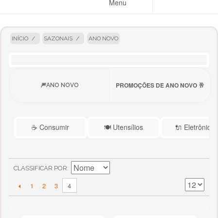
Menu
INÍCIO
/
SAZONAIS
/
ANO NOVO
PROMOÇÕES DE ANO NOVO 🥂
ANO NOVO
☕ Consumir
🍽️ Utensílios
🔌 Eletrônicos
CLASSIFICAR POR
1
2
3
4