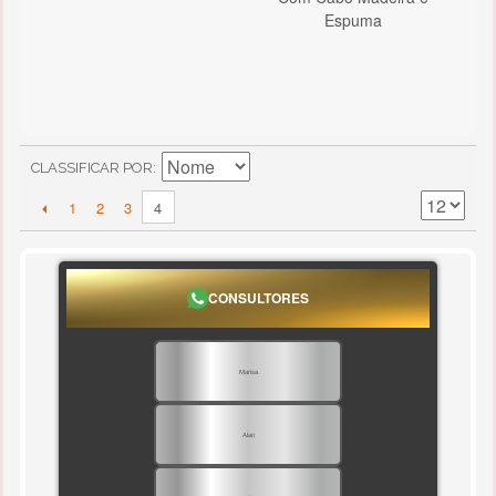
Espuma
CLASSIFICAR POR
1
2
3
4
CONSULTORES
Marisa
Alan